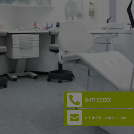
0471 661331
info@danieldental.it