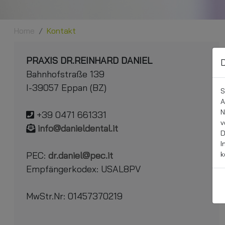
Home
Kontakt
PRAXIS DR.REINHARD DANIEL
D
Bahnhofstraße 139
I-39057 Eppan (BZ)
S
A
N
+39 0471 661331
v
info@danieldental.it
D
I
k
PEC:
dr.daniel@pec.it
Empfängerkodex: USAL8PV
MwStr.Nr: 01457370219