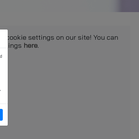
e cookie settings on our site! You can
ettings
here
.
nd
,