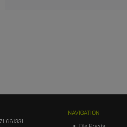
NAVIGATION
1 661331
Die Praxis